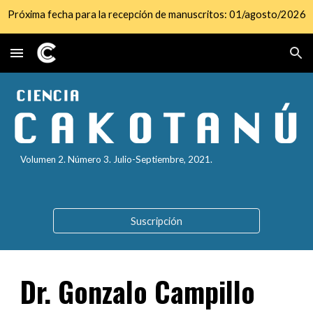
Próxima fecha para la recepción de manuscritos: 01/agosto/2026
Skip to main content
Skip to navigation
Volumen 2. Número
3
.
Julio
-Septi
embre
, 2021.
Suscripción
Dr. Gonzalo Campillo