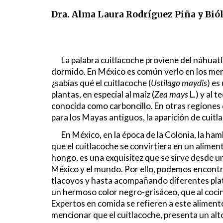
Dra. Alma Laura Rodríguez Piña y Bió
La palabra cuitlacoche proviene del náhuat
dormido. En México es común verlo en los merc
¿sabías qué el cuitlacoche (
Ustilago maydis
) es
plantas, en especial al maíz (
Zea mays
L.) y al t
conocida como carboncillo. En otras regiones 
para los Mayas antiguos, la aparición de cuitla
En México, en la época de la Colonia, la h
que el cuitlacoche se convirtiera en un alime
hongo, es una exquisitez que se sirve desde u
México y el mundo. Por ello, podemos encontr
tlacoyos y hasta acompañando diferentes plati
un hermoso color negro-grisáceo, que al coci
Expertos en comida se refieren a este aliment
mencionar que el cuitlacoche, presenta un alto