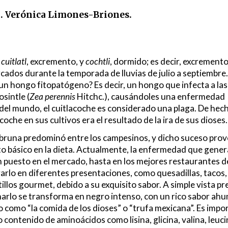
l. Verónica Limones-Briones.
l
cuitlatl
, excremento, y
cochtli
, dormido; es decir, excrement
ados durante la temporada de lluvias de julio a septiembre.
 un hongo fitopatógeno? Es decir, un hongo que infecta a las
eosintle (
Zea perennis
Hitchc.), causándoles una enfermedad
del mundo, el cuitlacoche es considerado una plaga. De hec
coche en sus cultivos era el resultado de la ira de sus dioses.
ambruna predominó entre los campesinos, y dicho suceso pro
nto básico en la dieta. Actualmente, la enfermedad que gener
n puesto en el mercado, hasta en los mejores restaurantes d
arlo en diferentes presentaciones, como quesadillas, tacos,
llos gourmet, debido a su exquisito sabor. A simple vista p
narlo se transforma en negro intenso, con un rico sabor ah
o como “la comida de los dioses” o “trufa mexicana”. Es impo
 contenido de aminoácidos como lisina, glicina, valina, leuci