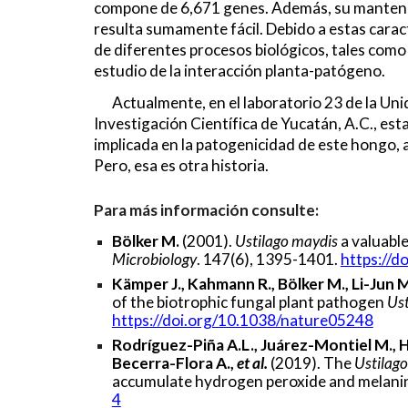
compone de 6,671 genes. Además, su manteni
resulta sumamente fácil. Debido a estas caract
de diferentes procesos biológicos, tales como
estudio de la interacción planta-patógeno.
Actualmente, en el laboratorio 23 de la Un
Investigación Científica de Yucatán, A.C., es
implicada en la patogenicidad de este hongo, a
Pero, esa es otra historia.
Para más información consulte:
Bölker M.
(2001).
Ustilago maydis
a valuabl
Microbiology
. 147(6), 1395-1401.
https://
Kämper J., Kahmann R., Bölker M., Li-Jun M.,
of the biotrophic fungal plant pathogen
Ust
https://doi.org/10.1038/nature05248
Rodríguez-Piña A.L., Juárez-Montiel M., 
Becerra-Flora A.,
et al.
(2019). The
Ustilag
accumulate hydrogen peroxide and melani
4