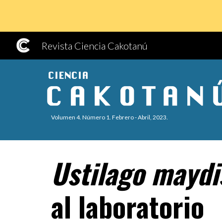
Sk
Revista Ciencia Cakotanú
Volumen 4. Número
1
. Febrero
- Abril, 2023.
Ustilago maydi
al laboratorio