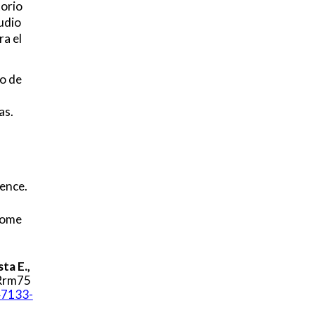
torio
udio
ra el
ro de
as.
lence.
nome
ta E.,
mRrm75
47133-