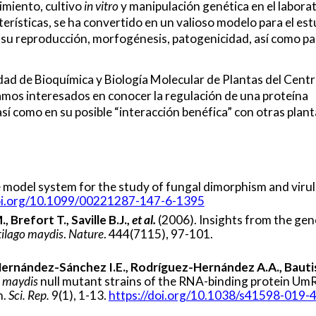
miento, cultivo
in vitro
y manipulación genética en el labora
erísticas, se ha convertido en un valioso modelo para el est
 su reproducción, morfogénesis, patogenicidad, así como pa
idad de Bioquímica y Biología Molecular de Plantas del Cent
tamos interesados en conocer la regulación de una proteína
sí como en su posible “interacción benéfica” con otras plant
e model system for the study of fungal dimorphism and viru
doi.org/10.1099/00221287-147-6-1395
 Brefort T., Saville B.J.,
et al.
(2006). Insights from the ge
ilago maydis
.
Nature
. 444(7115), 97-101.
Hernández-Sánchez I.E., Rodríguez-Hernández A.A., Bautis
o maydis
null mutant strains of the RNA-binding protein U
n.
Sci. Rep.
9(1), 1-13.
https://doi.org/10.1038/s41598-019-