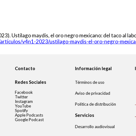
023). Ustilago maydis, el oro negro mexicano: del taco al labo
artículos/v4n1-2023/ustilago-maydis-el
-
oro-negro
-
mexica
Contacto
Información legal
Redes Sociales
Términos de uso
Facebook
Aviso de privacidad
Twitter
Instagram
Política de distribución
YouTube
Spotify
Apple Podcasts
Servicios
Google Podcast
Desarrollo audiovisual