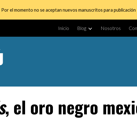
Por el momento no se aceptan nuevos manuscritos para publicación
ip to main content
Skip to navigat
Inicio
Blog
Nosotros
Con
s
, el oro negro mexi