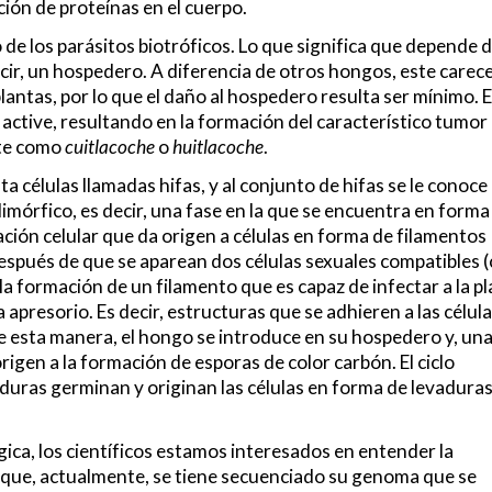
ción de proteínas en el cuerpo.
 de los parásitos biotróficos. Lo que significa que depende d
decir, un hospedero. A diferencia de otros hongos, este carec
lantas, por lo que el daño al hospedero resulta ser mínimo. 
e active, resultando en la formación del característico tumor
nte como
cuitlacoche
o
huitlacoche
.
a células llamadas hifas, y al conjunto de hifas se le conoc
dimórfico, es decir, una fase en la que se encuentra en forma
cación celular que da origen a células en forma de filamentos
 después de que se aparean dos células sexuales compatibles (
 la formación de un filamento que es capaz de infectar a la p
apresorio. Es decir, estructuras que se adhieren a las célul
De esta manera, el hongo se introduce en su hospedero y, una
rigen a la formación de esporas de color carbón. El ciclo
uras germinan y originan las células en forma de levaduras
ica, los científicos estamos interesados en entender la
o que, actualmente, se tiene secuenciado su genoma que se