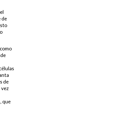
el
e de
Esto
 o
e como
 de
células
lanta
as de
 vez
, que