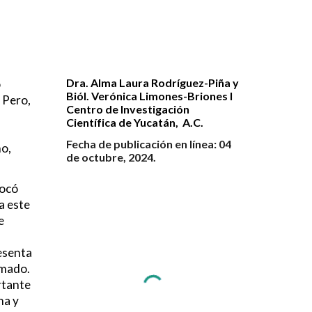
Dra. Alma Laura Rodríguez-Piña y
o
Biól. Verónica Limones-Briones I
 Pero,
Centro de Investigación
Científica de Yucatán, A.C.
Fecha de publicación en línea:
04
ho,
de octubre, 2024.
vocó
a este
e
resenta
umado.
rtante
na y