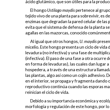
ácido glutámico, que son útiles para la produc
El hongo
Ustilago maydis
pertenece al grupo
tejido vivo de una planta para sobrevivir, es 
enzimas que degradan la pared celular de las p
evita que el sistema de defensa de la planta s
agallas en las mazorcas, conocido comúnme
Al igual que otros hongos,
U. maydis
present
micelio. Este hongo presenta un ciclo de vida 
levadura (no infectiva) y una fase de multipli
(infectiva). El paso de una fase a otra ocurre
en forma de levaduras), las cuales dan lugar a
hospedera, a través de una estructura llamada 
las plantas, algo así como un cojín adhesivo. 
en el interior, se propaga y fragmenta dando o
reproductivo continúa cuando las esporas mad
reinician el ciclo de vida.
Debido a su importancia económica y ecológ
morfología y regulación de este hongo, por l