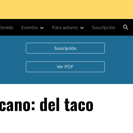
ion
tenido
Eventos
Para autores
Suscripción
Suscripción
Ver PDF
cano: del taco