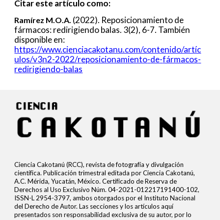
Citar este artículo como:
(
2022
).
Reposicionamiento de
Ramírez M.
O.A.
fármacos: redirigiendo balas
.
3
(
2
),
6
-
7
. También
disponible en:
https://www.cienciacakotanu.com/contenido/artíc
ulos/v
3
n
2
-
2022
/
r
eposicionamiento
-
de
-
fármacos
-
redirigiendo
-
balas
Ciencia Cakotanú (RCC), revista de fotografía y divulgación
científica. Publicación trimestral editada por Ciencia Cakotanú,
A.C. Mérida, Yucatán, México. Certificado de Reserva de
Derechos al Uso Exclusivo Núm. 04-2021-012217191400-102,
ISSN-L 2954-3797, ambos otorgados por el Instituto Nacional
del Derecho de Autor. Las secciones y los artículos aquí
presentados son responsabilidad exclusiva de su autor, por lo