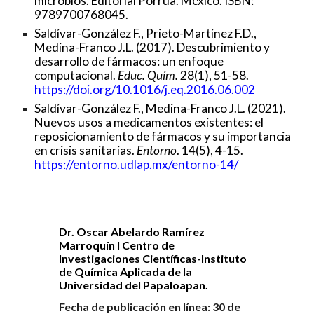
microbios. Editorial Porrúa. México. ISBN:
9789700768045.
Saldívar-González F., Prieto-Martínez F.D.,
Medina-Franco J.L. (2017). Descubrimiento y
desarrollo de fármacos: un enfoque
computacional.
Educ. Quím.
28(1), 51-58.
https://doi.org/10.1016/j.eq.2016.06.002
Saldívar-González F., Medina-Franco J.L. (2021).
Nuevos usos a medicamentos existentes: el
reposicionamiento de fármacos y su importancia
en crisis sanitarias.
Entorno
. 14(5), 4-15.
https://entorno.udlap.mx/entorno-14/
Dr. Oscar Abelardo Ramírez
Marroquín I Centro de
Investigaciones Científicas-Instituto
de Química Aplicada de la
Universidad del Papaloapan.
Fecha de publicación en línea:
30
de