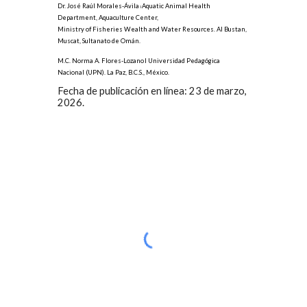
Dr. José Raúl Morales-Ávila
Aquatic Animal Health
I
Department, Aquaculture Center,
Ministry of Fisheries Wealth and Water Resources. Al Bustan,
Muscat, Sultanato de Omán.
M.C. Norma A. Flores-Lozano
I Universidad Pedagógica
Nacional (UPN). La Paz, B.C.S., México.
Fecha de publicación en línea:
23
de
marzo
,
2026.