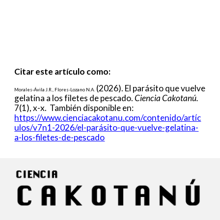
Citar este artículo como:
(2026).
El parásito que vuelve
Morales-Ávila J.R., Flores
-Lozano N.A.
gelatina a los filetes de pescado
.
Ciencia Cakotanú.
7
(
1
), x-x. También disponible en:
https://www.cienciacakotanu.com/contenido/artíc
ulos/v7n1-2026/el-parásito-que-vuelve-gelatina-
a-los-filetes-de-pescado