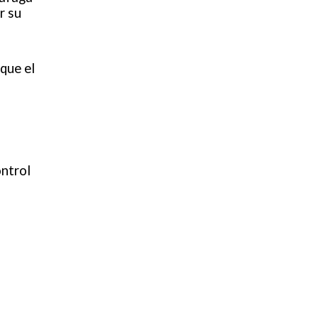
r su
 que el
ontrol