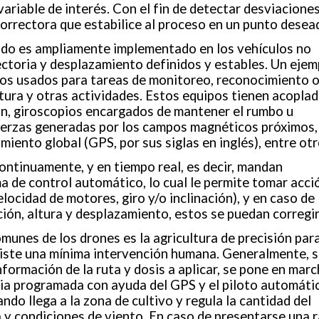
riable de interés. Con el fin de detectar desviaciones
orrectora que estabilice al proceso en un punto desea
tado es ampliamente implementado en los vehículos no
ctoria y desplazamiento definidos y estables. Un ejem
ivos usados para tareas de monitoreo, reconocimiento 
ltura y otras actividades. Estos equipos tienen acopla
ón, giroscopios encargados de mantener el rumbo u
erzas generadas por los campos magnéticos próximos,
iento global (GPS, por sus siglas en inglés), entre otr
ntinuamente, y en tiempo real, es decir, mandan
ma de control automático, lo cual le permite tomar acci
elocidad de motores, giro y/o inclinación), y en caso de
ión, altura y desplazamiento, estos se puedan corregir
munes de los drones es la agricultura de precisión para
existe una mínima intervención humana. Generalmente, 
nformación de la ruta y dosis a aplicar, se pone en marc
ia programada con ayuda del GPS y el piloto automátic
ndo llega a la zona de cultivo y regula la cantidad del
a y condiciones de viento. En caso de presentarse una 