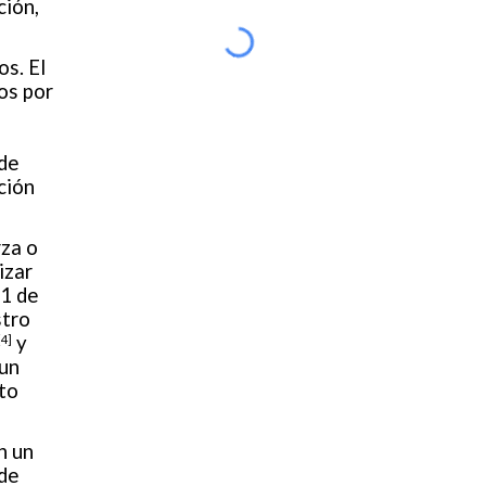
ción,
os. El
os por
de
ción
rza o
izar
11 de
stro
y
[4]
 un
cto
n un
de