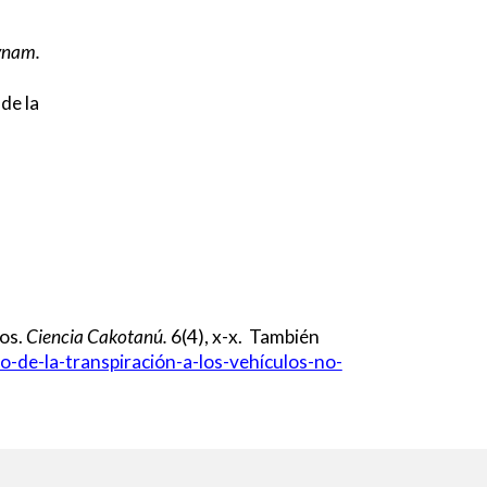
Dynam.
de la
dos
.
Ciencia Cakotanú.
6
(4), x-x. También
o-de-la-transpiración-a-los-vehículos-no-