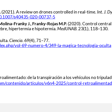
.
(2021). A review on drones controlled in real-time.
Int. J. 
/10.1007/s40435-020-00737-5
Molina-Franky J., Franky-Rojas M.P.
(2020). Control central 
ebre, hipertermia e hipotermia.
MedUNAB.
23(1), 118–130.
ulta.
Ciencia
. 69(4), 71–77.
dex.php/vol-69-numero-4/349-la-magica-tecnologia-oculta
roalimentado: de la transpiración a los vehículos no tripula
om/contenido/artículos/v6n4-2025/
control-retroalimentad