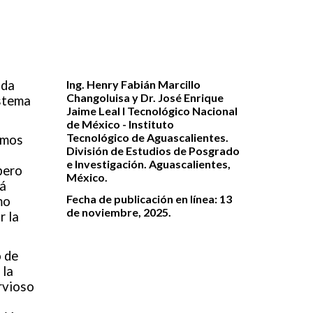
ida
Ing. Henry Fabián Marcillo
Changoluisa y Dr. José Enrique
istema
Jaime Leal I Tecnológico Nacional
de México - Instituto
Tecnológico de Aguascalientes.
emos
División de Estudios de Posgrado
e Investigación. Aguascalientes,
pero
México.
tá
Fecha de publicación en línea: 13
mo
de noviembre, 2025.
r la
 de
 la
rvioso