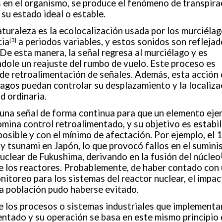
s en el organismo, se produce el fenómeno de transpira
 su estado ideal o estable.
turaleza es la ecolocalización usada por los murciélag
cia
a periodos variables, y estos sonidos son reflejad
[3]
De esta manera, la señal regresa al murciélago y es
dole un reajuste del rumbo de vuelo. Este proceso es
de retroalimentación de señales. Además, esta acción 
agos puedan controlar su desplazamiento y la localiza
d ordinaria.
 una señal de forma continua para que un elemento eje
ina control retroalimentado, y su objetivo es estabil
osible y con el mínimo de afectación. Por ejemplo, el 
 tsunami en Japón, lo que provocó fallos en el sumini
 nuclear de Fukushima, derivando en la fusión del núcleo
de los reactores. Probablemente, de haber contado con
itoreo para los sistemas del reactor nuclear, el impa
la población pudo haberse evitado.
de los procesos o sistemas industriales que implementa
entado y su operación se basa en este mismo principio 