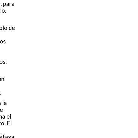
, para
do.
plo de
o
dos
os.
ón
.
 la
se
ha el
o. El
ráfaga