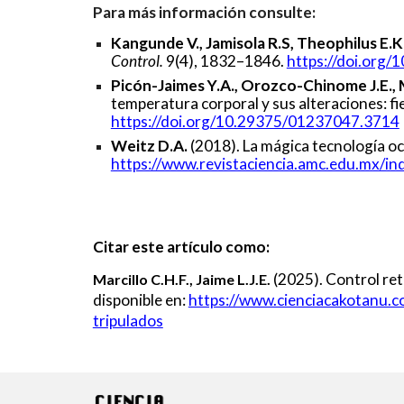
Para más información consulte
:
Kangunde V., Jamisola R.S, Theophilus E.K
Control.
9(4), 1832–1846.
https://doi.org
Picón-Jaimes Y.A., Orozco-Chinome J.E., 
temperatura corporal y sus alteraciones: fi
https://doi.org/10.29375/01237047.3714
Weitz D.A.
(2018). La mágica tecnología oc
https://www.revistaciencia.amc.edu.mx/in
Citar este artículo como:
(2025).
Control ret
Marcillo C.
H.F.,
Jaime L.J.E.
disponible en:
https://www.cienciacakotanu.c
tripulados