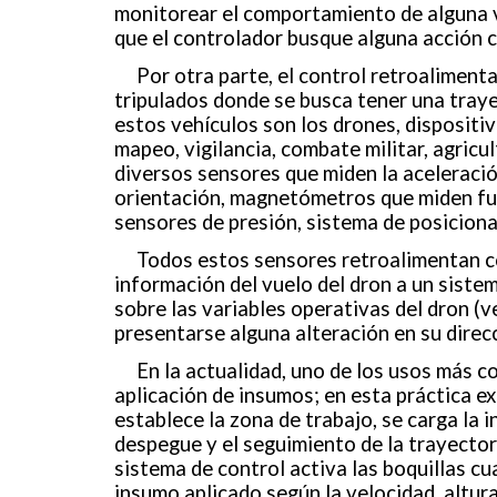
monitorear el comportamiento de alguna va
que el controlador busque alguna acción c
Por otra parte, el control retroalimen
tripulados donde se busca tener una traye
estos vehículos son los drones, disposit
mapeo, vigilancia, combate militar, agricu
diversos sensores que miden la aceleraci
orientación, magnetómetros que miden fu
sensores de presión, sistema de posicionam
Todos estos sensores retroalimentan co
información del vuelo del dron a un siste
sobre las variables operativas del dron (v
presentarse alguna alteración en su direcc
En la actualidad, uno de los usos más co
aplicación de insumos; en esta práctica 
establece la zona de trabajo, se carga la i
despegue y el seguimiento de la trayector
sistema de control activa las boquillas cua
insumo aplicado según la velocidad, altur