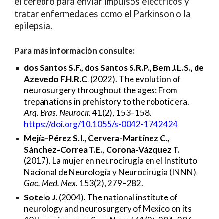
el cerebro para enviar impulsos eléctricos y
tratar enfermedades como el Parkinson o la
epilepsia.
Para más información consulte:
dos Santos S.F., dos Santos S.R.P., Bem J.L.S., de
Azevedo F.H.R.C.
(2022). The evolution of
neurosurgery throughout the ages: From
trepanations in prehistory to the robotic era.
Arq. Bras. Neurocir.
41(2), 153–158.
https://doi.org/10.1055/s-0042-1742424
Mejía-Pérez S.I., Cervera-Martínez C.,
Sánchez-Correa T.E., Corona-Vázquez T.
(2017). La mujer en neurocirugía en el Instituto
Nacional de Neurología y Neurocirugía (INNN).
Gac. Med. Mex.
153(2), 279–282.
Sotelo J.
(2004). The national institute of
neurology and neurosurgery of Mexico on its