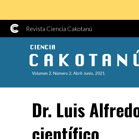
Sk
Revista Ciencia Cakotanú
Volumen
2
. Número
2
.
Abril
-
Junio
, 202
1
.
Dr. L
uis Alfred
científico