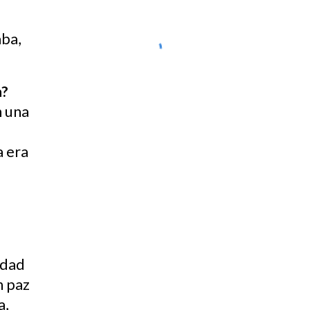
aba,
a?
n una
a era
idad
n paz
a,