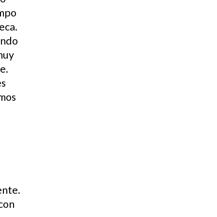
empo
eca.
ando
 muy
te.
es
amos
ente.
 con