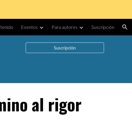
ion
tenido
Eventos
Para autores
Suscripción
Suscripción
mino al rigor