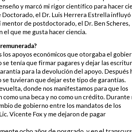
nseño y marcó mi rigor científico para hacer ci
Doctorado, el Dr. Luis Herrera Estrella influyó
i mentor de postdoctorado, el Dr. Ben Scheres,
n el que me gusta hacer ciencia.
en remunerada?
tes los apoyos económicos que otorgaba el gobie
 se tenía que firmar pagares y dejar las escritu
garantía para la devolución del apoyo. Después
 se tuvieran que dejar este tipo de garantías.
vuelta, donde nos manifestamos para que los
n como una beca y no como un crédito. Durante 
mbio de gobierno entre los mandatos de los
 Lic. Vicente Fox y me dejaron de pagar
mente ocho años de posgrado, y en el transcur