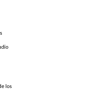
s
udio
.
de los