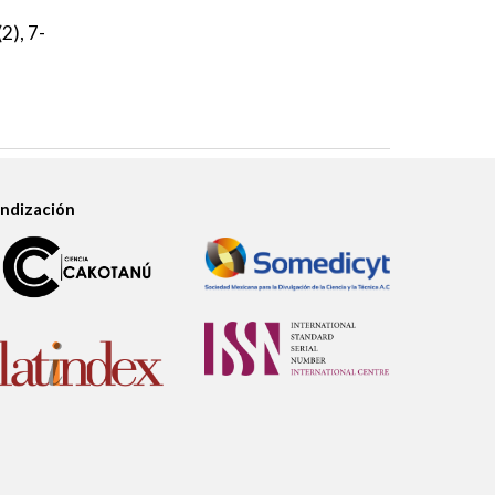
(
2
), 7-
Indización