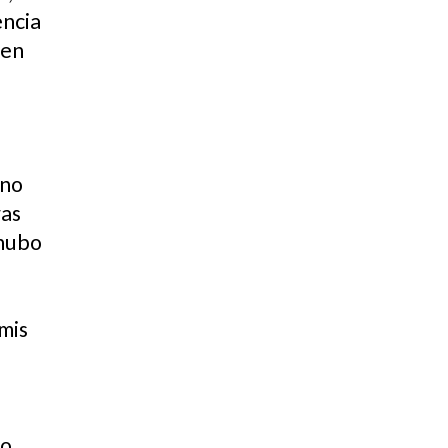
encia
 en
rno
ras
 hubo
mis
so