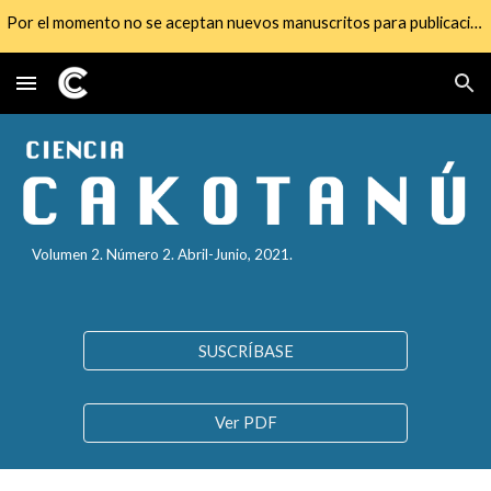
Por el momento no se aceptan nuevos manuscritos para publicación
Skip to main content
Skip to navigation
Volumen 2. Número
2
.
Abril
-
Junio
, 2021.
SUSCRÍBASE
Ver PDF