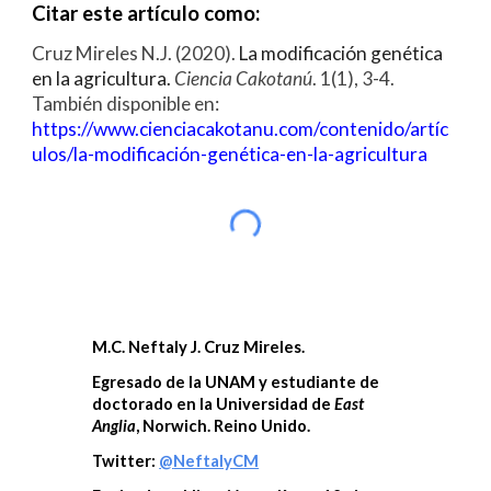
Citar este artículo como:
Cruz Mireles N.J.
(2020).
La
m
odificación
g
enética
en la
a
gricultura.
Ciencia Cakotanú
. 1(1), 3-4.
También disponible en:
https://www.cienciacakotanu.com/contenido/artíc
ulos/l
a
-m
odificación
-g
enética
-
en
-
la
-a
gricultura
M.C. Neftaly J. Cruz Mireles.
Egresado de la UNAM y estudiante de
doctorado en la Universidad de
East
Anglia
,
Norwich
. Reino Unido.
Twitter:
@
NeftalyCM