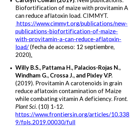
Carolyn Cowan
(2019)
.
New publications:
Biofortification of maize with provitamin A
can reduce aflatoxin load. CIMMYT
.
https://www.cimmyt.org/publications/new-
publications-biofortification-of-maize-
with-provitamin-a-can-reduce-aflatoxin-
load/
(fecha de acceso: 12 septiembre,
2020
).
Willy B.S., Pattama H., Palacios-Rojas N.,
Windham G., Crossa J., and Pixley V.P.
(2019). Provitamin A
c
arotenoids in
g
rain
r
educe
a
flatoxin
c
ontamination of
M
aize
w
hile
c
ombating
v
itamin A
d
eficiency.
Front.
Plant Sci
. (10) 1-12.
https://www.frontiersin.org/articles/10.338
9/fpls.2019.00030/full