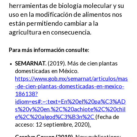
herramientas de biología molecular y su
uso en la modificación de alimentos nos
están permitiendo cambiar a la
agricultura en consecuencia.
Para más información
consulte:
SEMARNAT.
(2019).
M
á
s de cien plantas
domesticadas en México.
https://www.gob.mx/semarnat/articulos/mas
-de-cien-plantas-domesticadas-en-mexico-
186138?
idiom=es#:~:text=En%20el%20pa%C3%AD
s%20y%20en,%2C%20achiote%2C%20chil
e%2C%20algod%C3%B3n%2C
(fecha de
acceso: 12 septiembre, 2020
).